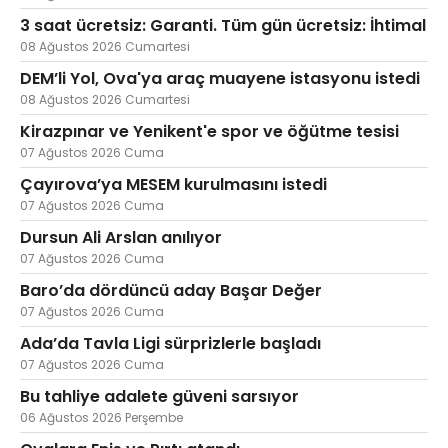
3 saat ücretsiz: Garanti. Tüm gün ücretsiz: İhtimal
08 Ağustos 2026 Cumartesi
DEM’li Yol, Ova'ya araç muayene istasyonu istedi
Web TV
Galeri
Yazarlar
08 Ağustos 2026 Cumartesi
Kirazpınar ve Yenikent'e spor ve öğütme tesisi
Hacı Halil Mahallesi, İsmetpaşa
Caddesi, Beşiroğlu Altın Han Kat: 1
07 Ağustos 2026 Cuma
(BİLKAR)Gebze - KOCAELİ
Çayırova’ya MESEM kurulmasını istedi
aktanuslu@gmail.com
07 Ağustos 2026 Cuma
Dursun Ali Arslan anılıyor
07 Ağustos 2026 Cuma
Baro’da dördüncü aday Başar Değer
07 Ağustos 2026 Cuma
Ada’da Tavla Ligi sürprizlerle başladı
07 Ağustos 2026 Cuma
Bu tahliye adalete güveni sarsıyor
06 Ağustos 2026 Perşembe