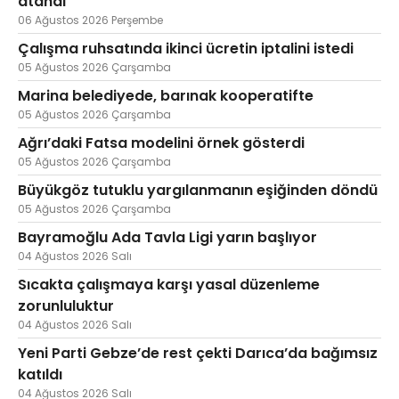
atandı
06 Ağustos 2026 Perşembe
Çalışma ruhsatında ikinci ücretin iptalini istedi
05 Ağustos 2026 Çarşamba
Marina belediyede, barınak kooperatifte
05 Ağustos 2026 Çarşamba
Ağrı’daki Fatsa modelini örnek gösterdi
05 Ağustos 2026 Çarşamba
Büyükgöz tutuklu yargılanmanın eşiğinden döndü
05 Ağustos 2026 Çarşamba
Bayramoğlu Ada Tavla Ligi yarın başlıyor
04 Ağustos 2026 Salı
Sıcakta çalışmaya karşı yasal düzenleme
zorunluluktur
04 Ağustos 2026 Salı
Yeni Parti Gebze’de rest çekti Darıca’da bağımsız
katıldı
04 Ağustos 2026 Salı