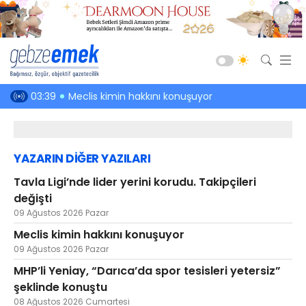
Güncel
en hakkı!
03:39
Meclis kimin hakkını konuşuyor
03:01
Kefenin
Siyaset
Asayiş
YAZARIN DİĞER YAZILARI
Spor
Tavla Ligi’nde lider yerini korudu. Takipçileri
Ekonomi
değişti
Sağlık
09 Ağustos 2026 Pazar
Eğitim
Meclis kimin hakkını konuşuyor
09 Ağustos 2026 Pazar
Kültür-Sanat
MHP’li Yeniay, “Darıca’da spor tesisleri yetersiz”
Emlak
şeklinde konuştu
Teknoloji
08 Ağustos 2026 Cumartesi