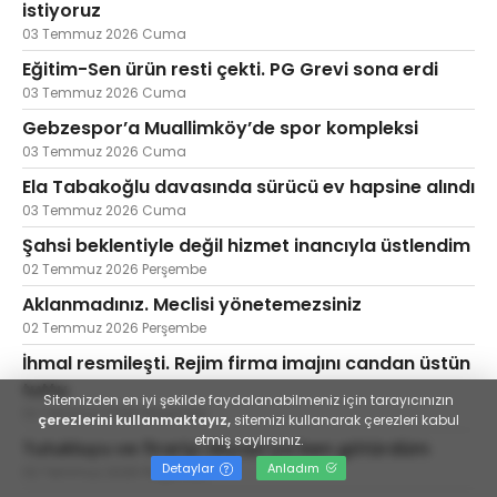
istiyoruz
03 Temmuz 2026 Cuma
Eğitim-Sen ürün resti çekti. PG Grevi sona erdi
03 Temmuz 2026 Cuma
Gebzespor’a Muallimköy’de spor kompleksi
03 Temmuz 2026 Cuma
Ela Tabakoğlu davasında sürücü ev hapsine alındı
03 Temmuz 2026 Cuma
Şahsi beklentiyle değil hizmet inancıyla üstlendim
02 Temmuz 2026 Perşembe
Aklanmadınız. Meclisi yönetemezsiniz
02 Temmuz 2026 Perşembe
İhmal resmileşti. Rejim firma imajını candan üstün
tuttu
Sitemizden en iyi şekilde faydalanabilmeniz için tarayıcınızın
02 Temmuz 2026 Perşembe
çerezlerini kullanmaktayız,
sitemizi kullanarak çerezleri kabul
etmiş saylırsınız.
Tutukluyu ve firariyi Akyazı'ya ben götürdüm
Detaylar
Anladım
02 Temmuz 2026 Perşembe