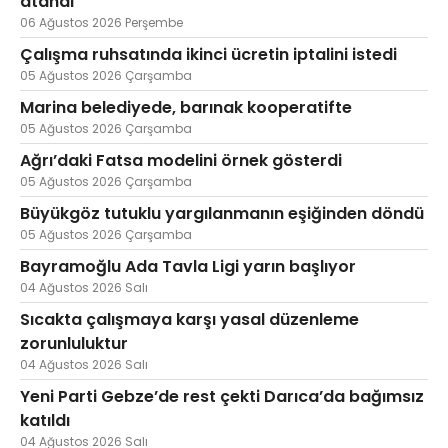
atandı
06 Ağustos 2026 Perşembe
Çalışma ruhsatında ikinci ücretin iptalini istedi
05 Ağustos 2026 Çarşamba
Marina belediyede, barınak kooperatifte
05 Ağustos 2026 Çarşamba
Ağrı’daki Fatsa modelini örnek gösterdi
05 Ağustos 2026 Çarşamba
Büyükgöz tutuklu yargılanmanın eşiğinden döndü
05 Ağustos 2026 Çarşamba
Bayramoğlu Ada Tavla Ligi yarın başlıyor
04 Ağustos 2026 Salı
Sıcakta çalışmaya karşı yasal düzenleme
zorunluluktur
04 Ağustos 2026 Salı
Yeni Parti Gebze’de rest çekti Darıca’da bağımsız
katıldı
04 Ağustos 2026 Salı