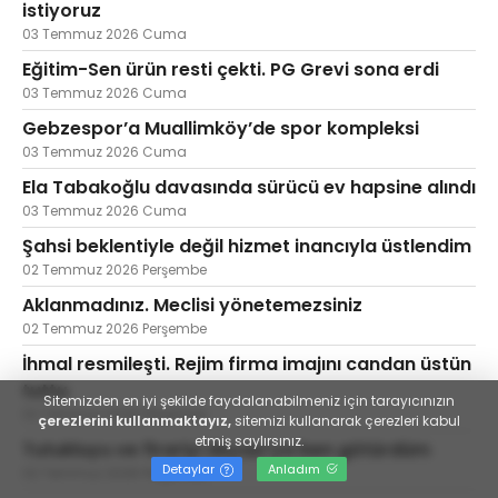
istiyoruz
03 Temmuz 2026 Cuma
Eğitim-Sen ürün resti çekti. PG Grevi sona erdi
03 Temmuz 2026 Cuma
Gebzespor’a Muallimköy’de spor kompleksi
03 Temmuz 2026 Cuma
Ela Tabakoğlu davasında sürücü ev hapsine alındı
03 Temmuz 2026 Cuma
Şahsi beklentiyle değil hizmet inancıyla üstlendim
02 Temmuz 2026 Perşembe
Aklanmadınız. Meclisi yönetemezsiniz
02 Temmuz 2026 Perşembe
İhmal resmileşti. Rejim firma imajını candan üstün
tuttu
Sitemizden en iyi şekilde faydalanabilmeniz için tarayıcınızın
02 Temmuz 2026 Perşembe
çerezlerini kullanmaktayız,
sitemizi kullanarak çerezleri kabul
etmiş saylırsınız.
Tutukluyu ve firariyi Akyazı'ya ben götürdüm
Detaylar
Anladım
02 Temmuz 2026 Perşembe