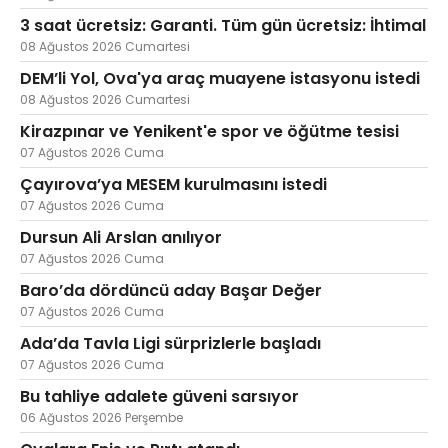
3 saat ücretsiz: Garanti. Tüm gün ücretsiz: İhtimal
08 Ağustos 2026 Cumartesi
DEM’li Yol, Ova'ya araç muayene istasyonu istedi
Web TV
Galeri
Yazarlar
08 Ağustos 2026 Cumartesi
Kirazpınar ve Yenikent'e spor ve öğütme tesisi
Hacı Halil Mahallesi, İsmetpaşa
Caddesi, Beşiroğlu Altın Han Kat: 1
07 Ağustos 2026 Cuma
(BİLKAR)Gebze - KOCAELİ
Çayırova’ya MESEM kurulmasını istedi
aktanuslu@gmail.com
07 Ağustos 2026 Cuma
Dursun Ali Arslan anılıyor
07 Ağustos 2026 Cuma
Baro’da dördüncü aday Başar Değer
07 Ağustos 2026 Cuma
Ada’da Tavla Ligi sürprizlerle başladı
07 Ağustos 2026 Cuma
Bu tahliye adalete güveni sarsıyor
06 Ağustos 2026 Perşembe