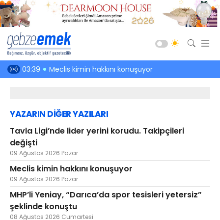
Güncel
en hakkı!
03:39
Meclis kimin hakkını konuşuyor
03:01
Kefenin
Siyaset
Asayiş
YAZARIN DİĞER YAZILARI
Spor
Tavla Ligi’nde lider yerini korudu. Takipçileri
Ekonomi
değişti
Sağlık
09 Ağustos 2026 Pazar
Eğitim
Meclis kimin hakkını konuşuyor
09 Ağustos 2026 Pazar
Kültür-Sanat
MHP’li Yeniay, “Darıca’da spor tesisleri yetersiz”
Emlak
şeklinde konuştu
Teknoloji
08 Ağustos 2026 Cumartesi