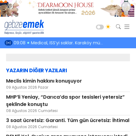
Güncel
09:08
Medical, ISS’yi saklar. Karaköy mühür söker. Müteahhit hizmeti önler
06:46
MHP’li Yeniay,
Siyaset
Asayiş
YAZARIN DİĞER YAZILARI
Spor
Meclis kimin hakkını konuşuyor
Ekonomi
09 Ağustos 2026 Pazar
Sağlık
MHP’li Yeniay, “Darıca’da spor tesisleri yetersiz”
Eğitim
şeklinde konuştu
08 Ağustos 2026 Cumartesi
Kültür-Sanat
3 saat ücretsiz: Garanti. Tüm gün ücretsiz: İhtimal
Emlak
08 Ağustos 2026 Cumartesi
Teknoloji