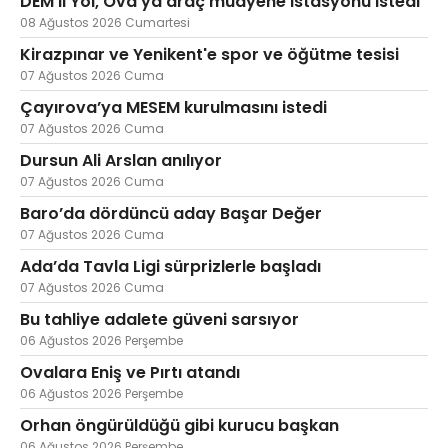
DEM’li Yol, Ova'ya araç muayene istasyonu istedi
08 Ağustos 2026 Cumartesi
Kirazpınar ve Yenikent'e spor ve öğütme tesisi
07 Ağustos 2026 Cuma
Web TV
Galeri
Yazarlar
Çayırova’ya MESEM kurulmasını istedi
07 Ağustos 2026 Cuma
Hacı Halil Mahallesi, İsmetpaşa
Caddesi, Beşiroğlu Altın Han Kat: 1
Dursun Ali Arslan anılıyor
(BİLKAR)Gebze - KOCAELİ
07 Ağustos 2026 Cuma
aktanuslu@gmail.com
Baro’da dördüncü aday Başar Değer
07 Ağustos 2026 Cuma
Ada’da Tavla Ligi sürprizlerle başladı
07 Ağustos 2026 Cuma
Bu tahliye adalete güveni sarsıyor
06 Ağustos 2026 Perşembe
Ovalara Eniş ve Pırtı atandı
06 Ağustos 2026 Perşembe
Orhan öngürüldüğü gibi kurucu başkan
06 Ağustos 2026 Perşembe