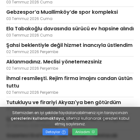
03 Temmuz 2026 Cuma
Gebzespor’a Muallimköy’de spor kompleksi
03 Temmuz 2026 Cuma
Ela Tabakoğlu davasında sürücü ev hapsine alındı
03 Temmuz 2026 Cuma
Şahsi beklentiyle değil hizmet inancıyla üstlendim
02 Temmuz 2026 Perşembe
Aklanmadınız. Meclisi yönetemezsiniz
02 Temmuz 2026 Perşembe
İhmal resmileşti. Rejim firma imajını candan üstün
tuttu
02 Temmuz 2026 Perşembe
Tutukluyu ve firariyi Akyazı'ya ben götürdüm
02 Temmuz 2026 Perşembe
Sitemizden en iyi şekilde faydalanabilmeniz için tarayıcınızın
Çok büyük aileyiz. Daha genişlemek istemiyoruz
çerezlerini kullanmaktayız,
sitemizi kullanarak çerezleri kabul
etmiş saylırsınız.
02 Temmuz 2026 Perşembe
Detaylar
Anladım
Gazeteci Erol Polat “Deli Osman”ı tanıtacak