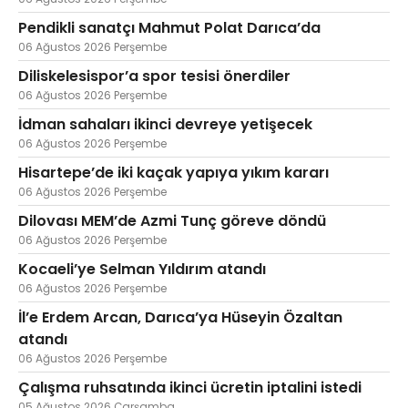
Pendikli sanatçı Mahmut Polat Darıca’da
06 Ağustos 2026 Perşembe
Diliskelesispor’a spor tesisi önerdiler
Web TV
Galeri
Yazarlar
06 Ağustos 2026 Perşembe
Hacı Halil Mahallesi, İsmetpaşa
İdman sahaları ikinci devreye yetişecek
Caddesi, Beşiroğlu Altın Han Kat: 1
06 Ağustos 2026 Perşembe
(BİLKAR)Gebze - KOCAELİ
Hisartepe’de iki kaçak yapıya yıkım kararı
aktanuslu@gmail.com
06 Ağustos 2026 Perşembe
Dilovası MEM’de Azmi Tunç göreve döndü
06 Ağustos 2026 Perşembe
Kocaeli’ye Selman Yıldırım atandı
06 Ağustos 2026 Perşembe
İl’e Erdem Arcan, Darıca’ya Hüseyin Özaltan
atandı
06 Ağustos 2026 Perşembe
Çalışma ruhsatında ikinci ücretin iptalini istedi
05 Ağustos 2026 Çarşamba