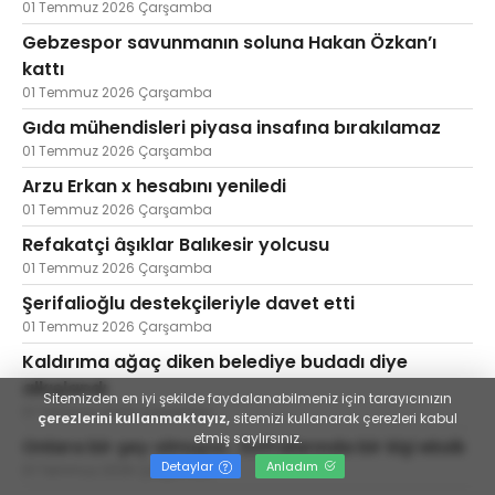
01 Temmuz 2026 Çarşamba
Gebzespor savunmanın soluna Hakan Özkan’ı
kattı
01 Temmuz 2026 Çarşamba
Gıda mühendisleri piyasa insafına bırakılamaz
01 Temmuz 2026 Çarşamba
Arzu Erkan x hesabını yeniledi
01 Temmuz 2026 Çarşamba
Refakatçi âşıklar Balıkesir yolcusu
01 Temmuz 2026 Çarşamba
Şerifalioğlu destekçileriyle davet etti
01 Temmuz 2026 Çarşamba
Kaldırıma ağaç diken belediye budadı diye
alkışlandı
Sitemizden en iyi şekilde faydalanabilmeniz için tarayıcınızın
01 Temmuz 2026 Çarşamba
çerezlerini kullanmaktayız,
sitemizi kullanarak çerezleri kabul
etmiş saylırsınız.
Onlara bir şey olmuyor. Sofralarında bir kişi eksik
Detaylar
Anladım
01 Temmuz 2026 Çarşamba