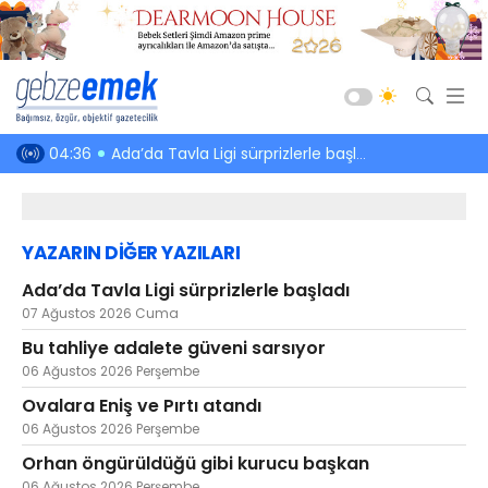
Güncel
diniz
04:36
Ada’da Tavla Ligi sürprizlerle başladı
21:39
Bu tahli
Siyaset
Asayiş
YAZARIN DİĞER YAZILARI
Spor
Ada’da Tavla Ligi sürprizlerle başladı
Ekonomi
07 Ağustos 2026 Cuma
Sağlık
Bu tahliye adalete güveni sarsıyor
Eğitim
06 Ağustos 2026 Perşembe
Ovalara Eniş ve Pırtı atandı
Kültür-Sanat
06 Ağustos 2026 Perşembe
Emlak
Orhan öngürüldüğü gibi kurucu başkan
Teknoloji
06 Ağustos 2026 Perşembe