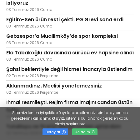
istiyoruz
03 Temmuz 2026 Cuma
Eğitim-Sen ürün resti çekti. PG Grevi sona erdi
03 Temmuz 2026 Cuma
Gebzespor’a Muallimköy’de spor kompleksi
03 Temmuz 2026 Cuma
Ela Tabakoğlu davasında sürücü ev hapsine alındı
03 Temmuz 2026 Cuma
Şahsi beklentiyle değil hizmet inancıyla üstlendim
02 Temmuz 2026 Perşembe
Aklanmadınız. Meclisi yönetemezsiniz
02 Temmuz 2026 Perşembe
İhmal resmileşti. Rejim firma imajını candan üstün
tuttu
Sitemizden en iyi şekilde faydalanabilmeniz için tarayıcınızın
02 Temmuz 2026 Perşembe
çerezlerini kullanmaktayız,
sitemizi kullanarak çerezleri kabul
etmiş saylırsınız.
Tutukluyu ve firariyi Akyazı'ya ben götürdüm
Detaylar
Anladım
02 Temmuz 2026 Perşembe