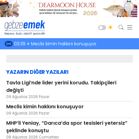
Güncel
en hakkı!
03:39
Meclis kimin hakkını konuşuyor
03:01
Kefenin
Siyaset
Asayiş
YAZARIN DİĞER YAZILARI
Spor
Tavla Ligi’nde lider yerini korudu. Takipçileri
Ekonomi
değişti
Sağlık
09 Ağustos 2026 Pazar
Eğitim
Meclis kimin hakkını konuşuyor
09 Ağustos 2026 Pazar
Kültür-Sanat
MHP’li Yeniay, “Darıca’da spor tesisleri yetersiz”
Emlak
şeklinde konuştu
Teknoloji
08 Ağustos 2026 Cumartesi