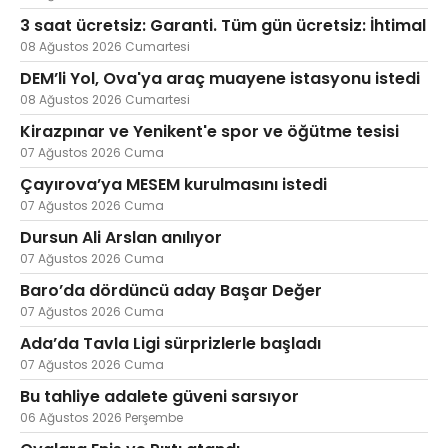
3 saat ücretsiz: Garanti. Tüm gün ücretsiz: İhtimal
08 Ağustos 2026 Cumartesi
DEM’li Yol, Ova'ya araç muayene istasyonu istedi
Web TV
Galeri
Yazarlar
08 Ağustos 2026 Cumartesi
Kirazpınar ve Yenikent'e spor ve öğütme tesisi
Hacı Halil Mahallesi, İsmetpaşa
Caddesi, Beşiroğlu Altın Han Kat: 1
07 Ağustos 2026 Cuma
(BİLKAR)Gebze - KOCAELİ
Çayırova’ya MESEM kurulmasını istedi
aktanuslu@gmail.com
07 Ağustos 2026 Cuma
Dursun Ali Arslan anılıyor
07 Ağustos 2026 Cuma
Baro’da dördüncü aday Başar Değer
07 Ağustos 2026 Cuma
Ada’da Tavla Ligi sürprizlerle başladı
07 Ağustos 2026 Cuma
Bu tahliye adalete güveni sarsıyor
06 Ağustos 2026 Perşembe