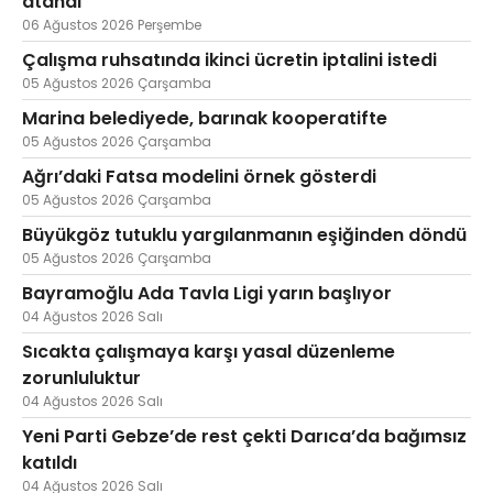
atandı
06 Ağustos 2026 Perşembe
Çalışma ruhsatında ikinci ücretin iptalini istedi
05 Ağustos 2026 Çarşamba
Marina belediyede, barınak kooperatifte
05 Ağustos 2026 Çarşamba
Ağrı’daki Fatsa modelini örnek gösterdi
05 Ağustos 2026 Çarşamba
Büyükgöz tutuklu yargılanmanın eşiğinden döndü
05 Ağustos 2026 Çarşamba
Bayramoğlu Ada Tavla Ligi yarın başlıyor
04 Ağustos 2026 Salı
Sıcakta çalışmaya karşı yasal düzenleme
zorunluluktur
04 Ağustos 2026 Salı
Yeni Parti Gebze’de rest çekti Darıca’da bağımsız
katıldı
04 Ağustos 2026 Salı