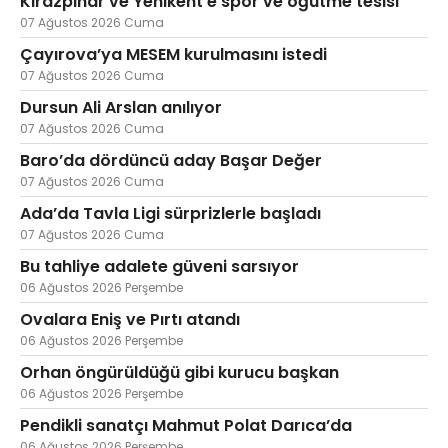
Kirazpınar ve Yenikent'e spor ve öğütme tesisi
07 Ağustos 2026 Cuma
Çayırova’ya MESEM kurulmasını istedi
07 Ağustos 2026 Cuma
Web TV
Galeri
Yazarlar
Dursun Ali Arslan anılıyor
07 Ağustos 2026 Cuma
Hacı Halil Mahallesi, İsmetpaşa
Caddesi, Beşiroğlu Altın Han Kat: 1
Baro’da dördüncü aday Başar Değer
(BİLKAR)Gebze - KOCAELİ
07 Ağustos 2026 Cuma
aktanuslu@gmail.com
Ada’da Tavla Ligi sürprizlerle başladı
07 Ağustos 2026 Cuma
Bu tahliye adalete güveni sarsıyor
06 Ağustos 2026 Perşembe
Ovalara Eniş ve Pırtı atandı
06 Ağustos 2026 Perşembe
Orhan öngürüldüğü gibi kurucu başkan
06 Ağustos 2026 Perşembe
Pendikli sanatçı Mahmut Polat Darıca’da
06 Ağustos 2026 Perşembe