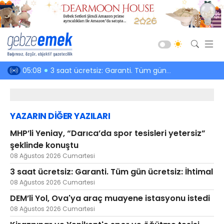
Güncel
nde konuştu
05:08
3 saat ücretsiz: Garanti. Tüm gün ücretsiz: İhtimal
03:52
DEM’li Yol,
Siyaset
Asayiş
YAZARIN DİĞER YAZILARI
Spor
MHP’li Yeniay, “Darıca’da spor tesisleri yetersiz”
Ekonomi
şeklinde konuştu
Sağlık
08 Ağustos 2026 Cumartesi
Eğitim
3 saat ücretsiz: Garanti. Tüm gün ücretsiz: İhtimal
08 Ağustos 2026 Cumartesi
Kültür-Sanat
DEM’li Yol, Ova'ya araç muayene istasyonu istedi
Emlak
08 Ağustos 2026 Cumartesi
Teknoloji