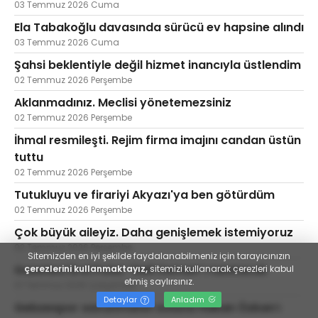
03 Temmuz 2026 Cuma
Ela Tabakoğlu davasında sürücü ev hapsine alındı
03 Temmuz 2026 Cuma
Şahsi beklentiyle değil hizmet inancıyla üstlendim
02 Temmuz 2026 Perşembe
Aklanmadınız. Meclisi yönetemezsiniz
02 Temmuz 2026 Perşembe
İhmal resmileşti. Rejim firma imajını candan üstün
tuttu
02 Temmuz 2026 Perşembe
Tutukluyu ve firariyi Akyazı'ya ben götürdüm
02 Temmuz 2026 Perşembe
Çok büyük aileyiz. Daha genişlemek istemiyoruz
02 Temmuz 2026 Perşembe
Sitemizden en iyi şekilde faydalanabilmeniz için tarayıcınızın
Gazeteci Erol Polat “Deli Osman”ı tanıtacak
çerezlerini kullanmaktayız,
sitemizi kullanarak çerezleri kabul
etmiş saylırsınız.
01 Temmuz 2026 Çarşamba
Detaylar
Anladım
Gebzespor savunmanın soluna Hakan Özkan’ı