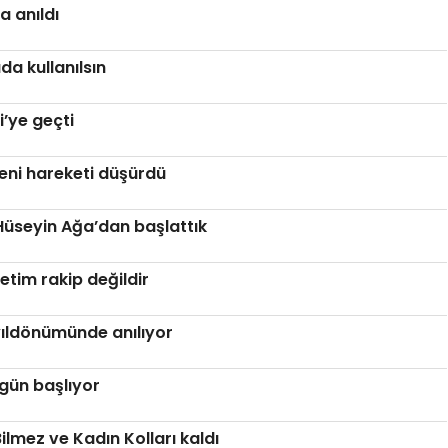
a anıldı
a kullanılsın
i’ye geçti
Yeni hareketi düşürdü
 Hüseyin Ağa’dan başlattık
retim rakip değildir
ıldönümünde anılıyor
ugün başlıyor
ilmez ve Kadın Kolları kaldı