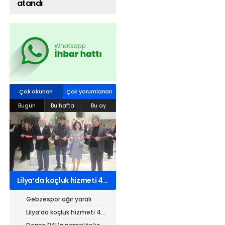
atandı
Web TV
Galeri
Yazarlar
Hacı Halil Mahallesi, İsmetpaşa
Caddesi, Beşiroğlu Altın Han Kat: 1
(BİLKAR)Gebze - KOCAELİ
Çok okunan
Çok yorumlanan
aktanuslu@gmail.com
Bugün
Bu hafta
Bu ay
Lilya’da koçluk hizmeti 4
kurumdan 7 belgeli
Gebzespor ağır yaralı
Lilya’da koçluk hizmeti 4
kurumdan 7 belgeli