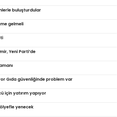
enlerle buluşturdular
eme gelmeli
ti
r, Yeni Parti’de
zamanı
iyor Gıda güvenliğinde problem var
 için yatırım yapıyor
ölyefle yenecek