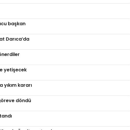
ucu başkan
at Darıca’da
önerdiler
ye yetişecek
a yıkım kararı
 göreve döndü
tandı