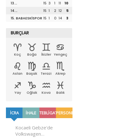
13.
15
3
1
11
10
UZUNKÖPRÜSPOR
14.
15
1
2
12
5
LÜLEBURGAZSPOR
15. BABAESKİSPOR
15
1
0
14
3
BURÇLAR
Koç
Boğa
İkizler
Yengeç
Aslan
Başak
Terazi
Akrep
Yay
Oğlak
Kova
Balık