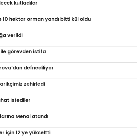
ecek kutladılar
10 hektar orman yandı bitti kül oldu
a verildi
ile görevden istifa
ova’dan defnediliyor
darikçimiz zehirledi
ahat istediler
larına Menal atandı
r için 12’ye yükseltti