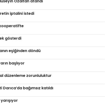
 Hüseyin Özaltan atandı
tin iptalini istedi
kooperatifte
nek gösterdi
anın eşiğinden döndü
arın başlıyor
al düzenleme zorunluluktur
ti Darıca’da bağımsız katıldı
yarışıyor