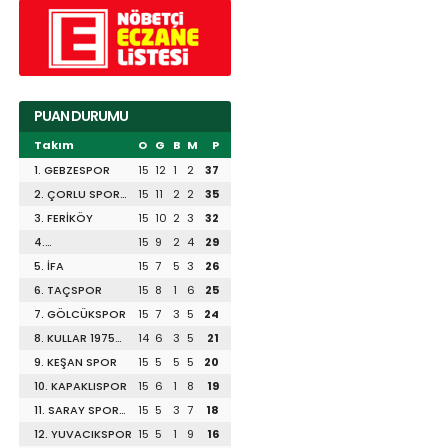
PUAN DURUMU
Takım
O
G
B
M
P
1. GEBZESPOR
15
12
1
2
37
2. ÇORLU SPOR
15
11
2
2
35
1947
3. FERİKÖY
15
10
2
3
32
4.
15
9
2
4
29
DİLİSKELESİSPOR
5. İFA
15
7
5
3
26
6. TAÇSPOR
15
8
1
6
25
7. GÖLCÜKSPOR
15
7
3
5
24
8. KULLAR 1975
14
6
3
5
21
SPOR
9. KEŞAN SPOR
15
5
5
5
20
10. KAPAKLISPOR
15
6
1
8
19
11. SARAY SPOR
15
5
3
7
18
1953
12. YUVACIKSPOR
15
5
1
9
16