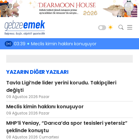
Güncel
en hakkı!
03:39
Meclis kimin hakkını konuşuyor
03:01
Kefenin
Siyaset
Asayiş
YAZARIN DİĞER YAZILARI
Spor
Tavla Ligi’nde lider yerini korudu. Takipçileri
Ekonomi
değişti
Sağlık
09 Ağustos 2026 Pazar
Eğitim
Meclis kimin hakkını konuşuyor
09 Ağustos 2026 Pazar
Kültür-Sanat
MHP’li Yeniay, “Darıca’da spor tesisleri yetersiz”
Emlak
şeklinde konuştu
Teknoloji
08 Ağustos 2026 Cumartesi