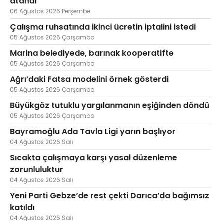
atandı
06 Ağustos 2026 Perşembe
Çalışma ruhsatında ikinci ücretin iptalini istedi
05 Ağustos 2026 Çarşamba
Marina belediyede, barınak kooperatifte
05 Ağustos 2026 Çarşamba
Ağrı’daki Fatsa modelini örnek gösterdi
05 Ağustos 2026 Çarşamba
Büyükgöz tutuklu yargılanmanın eşiğinden döndü
05 Ağustos 2026 Çarşamba
Bayramoğlu Ada Tavla Ligi yarın başlıyor
04 Ağustos 2026 Salı
Sıcakta çalışmaya karşı yasal düzenleme
zorunluluktur
04 Ağustos 2026 Salı
Yeni Parti Gebze’de rest çekti Darıca’da bağımsız
katıldı
04 Ağustos 2026 Salı