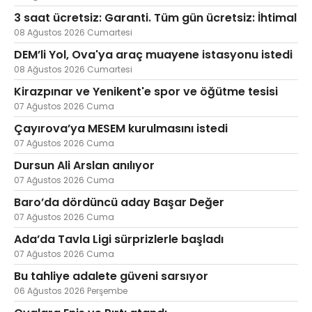
3 saat ücretsiz: Garanti. Tüm gün ücretsiz: İhtimal
08 Ağustos 2026 Cumartesi
DEM’li Yol, Ova'ya araç muayene istasyonu istedi
Web TV
Galeri
Yazarlar
08 Ağustos 2026 Cumartesi
Kirazpınar ve Yenikent'e spor ve öğütme tesisi
Hacı Halil Mahallesi, İsmetpaşa
Caddesi, Beşiroğlu Altın Han Kat: 1
07 Ağustos 2026 Cuma
(BİLKAR)Gebze - KOCAELİ
Çayırova’ya MESEM kurulmasını istedi
aktanuslu@gmail.com
07 Ağustos 2026 Cuma
Dursun Ali Arslan anılıyor
07 Ağustos 2026 Cuma
Baro’da dördüncü aday Başar Değer
07 Ağustos 2026 Cuma
Ada’da Tavla Ligi sürprizlerle başladı
07 Ağustos 2026 Cuma
Bu tahliye adalete güveni sarsıyor
06 Ağustos 2026 Perşembe