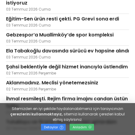
istiyoruz
03 Temmuz 2026 Cuma
Eğitim-Sen ürün resti çekti. PG Grevi sona erdi
03 Temmuz 2026 Cuma
Gebzespor’a Muallimköy’de spor kompleksi
03 Temmuz 2026 Cuma
Ela Tabakoğlu davasında sürücü ev hapsine alındı
03 Temmuz 2026 Cuma
Şahsi beklentiyle değil hizmet inancıyla üstlendim
02 Temmuz 2026 Perşembe
Aklanmadınız. Meclisi yönetemezsiniz
02 Temmuz 2026 Perşembe
İhmal resmileşti. Rejim firma imajını candan üstün
tuttu
Sitemizden en iyi şekilde faydalanabilmeniz için tarayıcınızın
02 Temmuz 2026 Perşembe
çerezlerini kullanmaktayız,
sitemizi kullanarak çerezleri kabul
etmiş saylırsınız.
Tutukluyu ve firariyi Akyazı'ya ben götürdüm
Detaylar
Anladım
02 Temmuz 2026 Perşembe