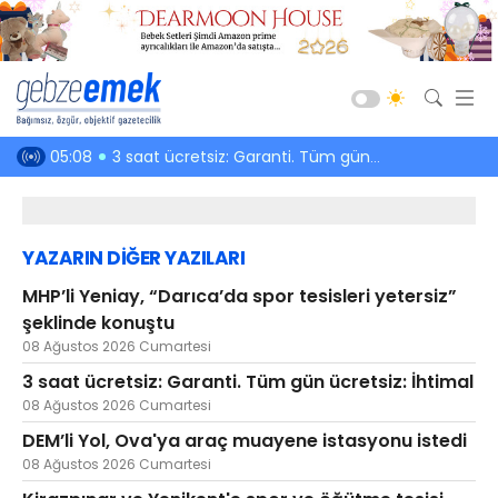
Güncel
nde konuştu
05:08
3 saat ücretsiz: Garanti. Tüm gün ücretsiz: İhtimal
03:52
DEM’li Yol,
Siyaset
Asayiş
YAZARIN DİĞER YAZILARI
Spor
MHP’li Yeniay, “Darıca’da spor tesisleri yetersiz”
Ekonomi
şeklinde konuştu
Sağlık
08 Ağustos 2026 Cumartesi
Eğitim
3 saat ücretsiz: Garanti. Tüm gün ücretsiz: İhtimal
08 Ağustos 2026 Cumartesi
Kültür-Sanat
DEM’li Yol, Ova'ya araç muayene istasyonu istedi
Emlak
08 Ağustos 2026 Cumartesi
Teknoloji