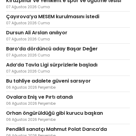
Kirazpınar ve Yenikent'e spor ve öğütme tesisi
07 Ağustos 2026 Cuma
Çayırova’ya MESEM kurulmasını istedi
07 Ağustos 2026 Cuma
Web TV
Galeri
Yazarlar
Dursun Ali Arslan anılıyor
07 Ağustos 2026 Cuma
Hacı Halil Mahallesi, İsmetpaşa
Caddesi, Beşiroğlu Altın Han Kat: 1
Baro’da dördüncü aday Başar Değer
(BİLKAR)Gebze - KOCAELİ
07 Ağustos 2026 Cuma
aktanuslu@gmail.com
Ada’da Tavla Ligi sürprizlerle başladı
07 Ağustos 2026 Cuma
Bu tahliye adalete güveni sarsıyor
06 Ağustos 2026 Perşembe
Ovalara Eniş ve Pırtı atandı
06 Ağustos 2026 Perşembe
Orhan öngürüldüğü gibi kurucu başkan
06 Ağustos 2026 Perşembe
Pendikli sanatçı Mahmut Polat Darıca’da
06 Ağustos 2026 Perşembe