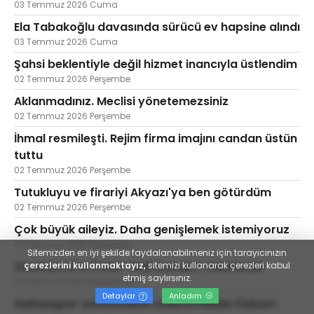
03 Temmuz 2026 Cuma
Ela Tabakoğlu davasında sürücü ev hapsine alındı
03 Temmuz 2026 Cuma
Şahsi beklentiyle değil hizmet inancıyla üstlendim
02 Temmuz 2026 Perşembe
Aklanmadınız. Meclisi yönetemezsiniz
02 Temmuz 2026 Perşembe
İhmal resmileşti. Rejim firma imajını candan üstün
tuttu
02 Temmuz 2026 Perşembe
Tutukluyu ve firariyi Akyazı'ya ben götürdüm
02 Temmuz 2026 Perşembe
Çok büyük aileyiz. Daha genişlemek istemiyoruz
02 Temmuz 2026 Perşembe
Sitemizden en iyi şekilde faydalanabilmeniz için tarayıcınızın
Gazeteci Erol Polat “Deli Osman”ı tanıtacak
çerezlerini kullanmaktayız,
sitemizi kullanarak çerezleri kabul
etmiş saylırsınız.
01 Temmuz 2026 Çarşamba
Detaylar
Anladım
Gebzespor savunmanın soluna Hakan Özkan’ı