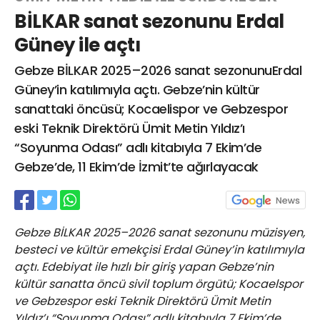
BİLKAR sanat sezonunu Erdal
Güney ile açtı
Web TV
Galeri
Yazarlar
Gebze BİLKAR 2025–2026 sanat sezonunuErdal
Güney’in katılımıyla açtı. Gebze’nin kültür
Hacı Halil Mahallesi, İsmetpaşa
sanattaki öncüsü; Kocaelispor ve Gebzespor
Caddesi, Beşiroğlu Altın Han Kat: 1
(BİLKAR)Gebze - KOCAELİ
eski Teknik Direktörü Ümit Metin Yıldız’ı
aktanuslu@gmail.com
“Soyunma Odası” adlı kitabıyla 7 Ekim’de
Gebze’de, 11 Ekim’de İzmit’te ağırlayacak
Gebze BİLKAR 2025–2026 sanat sezonunu müzisyen,
besteci ve kültür emekçisi Erdal Güney’in katılımıyla
açtı. Edebiyat ile hızlı bir giriş yapan Gebze’nin
kültür sanatta öncü sivil toplum örgütü; Kocaelspor
ve Gebzespor eski Teknik Direktörü Ümit Metin
Yıldız’ı “Soyunma Odası” adlı kitabıyla 7 Ekim’de