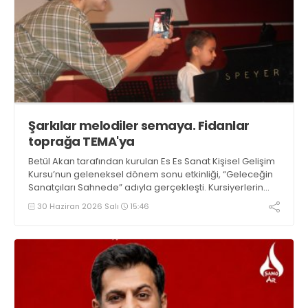
Şarkılar melodiler semaya. Fidanlar
toprağa TEMA'ya
Betül Akan tarafından kurulan Es Es Sanat Kişisel Gelişim
Kursu’nun geleneksel dönem sonu etkinliği, “Geleceğin
Sanatçıları Sahnede” adıyla gerçekleşti. Kursiyerlerin
müthiş performansları büyülerken tüm öğrenci ve
30 Haziran 2026 Salı
15:46
öğretmenler için TEMA Vakfı aracılığıyla toprağa fidan
ekildi