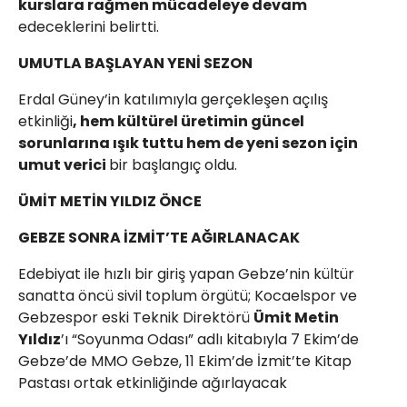
kurslara rağmen mücadeleye devam
edeceklerini belirtti.
UMUTLA BAŞLAYAN YENİ SEZON
Erdal Güney’in katılımıyla gerçekleşen açılış
etkinliği
, hem kültürel üretimin güncel
sorunlarına ışık tuttu hem de yeni sezon için
umut verici
bir başlangıç oldu.
ÜMİT METİN YILDIZ ÖNCE
GEBZE SONRA İZMİT’TE AĞIRLANACAK
Edebiyat ile hızlı bir giriş yapan Gebze’nin kültür
sanatta öncü sivil toplum örgütü; Kocaelspor ve
Gebzespor eski Teknik Direktörü
Ümit Metin
Yıldız
’ı “Soyunma Odası” adlı kitabıyla 7 Ekim’de
Gebze’de MMO Gebze, 11 Ekim’de İzmit’te Kitap
Pastası ortak etkinliğinde ağırlayacak