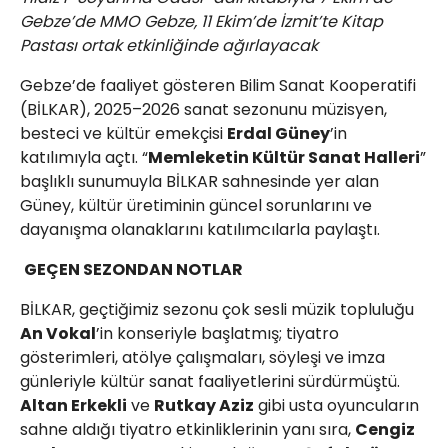
Gebze’de MMO Gebze, 11 Ekim’de İzmit’te Kitap
Pastası ortak etkinliğinde ağırlayacak
Gebze’de faaliyet gösteren Bilim Sanat Kooperatifi
(BİLKAR), 2025–2026 sanat sezonunu müzisyen,
besteci ve kültür emekçisi
Erdal Güney
’in
katılımıyla açtı. “
Memleketin Kültür Sanat Halleri
”
başlıklı sunumuyla BİLKAR sahnesinde yer alan
Güney, kültür üretiminin güncel sorunlarını ve
dayanışma olanaklarını katılımcılarla paylaştı.
GEÇEN SEZONDAN NOTLAR
BİLKAR, geçtiğimiz sezonu çok sesli müzik topluluğu
An Vokal
’in konseriyle başlatmış; tiyatro
gösterimleri, atölye çalışmaları, söyleşi ve imza
günleriyle kültür sanat faaliyetlerini sürdürmüştü.
Altan Erkekli
ve
Rutkay Aziz
gibi usta oyuncuların
sahne aldığı tiyatro etkinliklerinin yanı sıra,
Cengiz