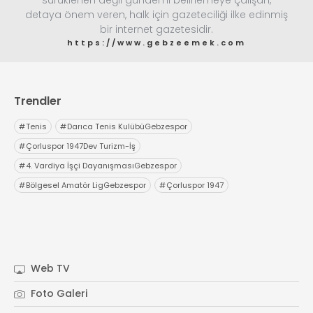
detaya önem veren, halk için gazeteciliği ilke edinmiş
bir internet gazetesidir.
https://www.gebzeemek.com
Trendler
#
Tenis
#
Darıca Tenis KulübüGebzespor
#
Çorluspor 1947Dev Turizm-İş
#
4. Vardiya İşçi DayanışmasıGebzespor
#
Bölgesel Amatör LigGebzespor
#
Çorluspor 1947
Web TV
Foto Galeri