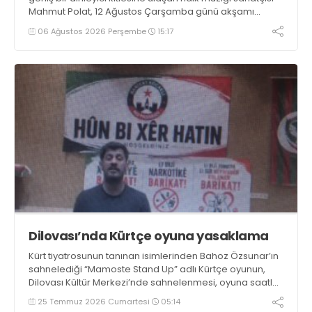
Mahmut Polat, 12 Ağustos Çarşamba günü akşamı
Darıca’da konser verecek
06 Ağustos 2026 Perşembe
15:17
Dilovası’nda Kürtçe oyuna yasaklama
Kürt tiyatrosunun tanınan isimlerinden Bahoz Özsunar’ın
sahnelediği “Mamoste Stand Up” adlı Kürtçe oyunun,
Dilovası Kültür Merkezi’nde sahnelenmesi, oyuna saatler
kala engellendi. Emniyet ile Belediye arasında sıkışan,
25 Temmuz 2026 Cumartesi
05:14
21.00’e doğru önü açılan oyun ileri bir tarihe ertelendi