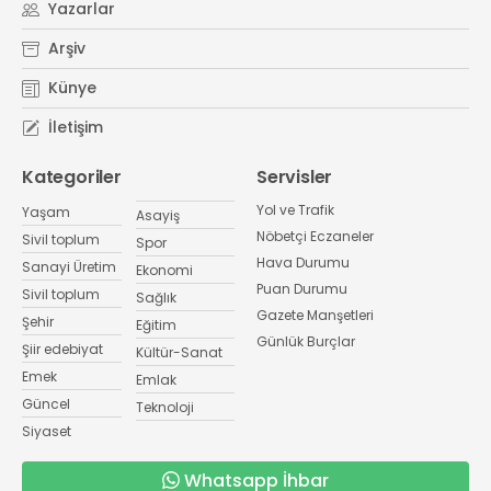
Yazarlar
Arşiv
Künye
İletişim
Kategoriler
Servisler
Yol ve Trafik
Yaşam
Asayiş
Nöbetçi Eczaneler
Sivil toplum
Spor
Hava Durumu
Sanayi Üretim
Ekonomi
Puan Durumu
Sivil toplum
Sağlık
Gazete Manşetleri
Şehir
Eğitim
Günlük Burçlar
Şiir edebiyat
Kültür-Sanat
Emek
Emlak
Güncel
Teknoloji
Siyaset
Whatsapp İhbar