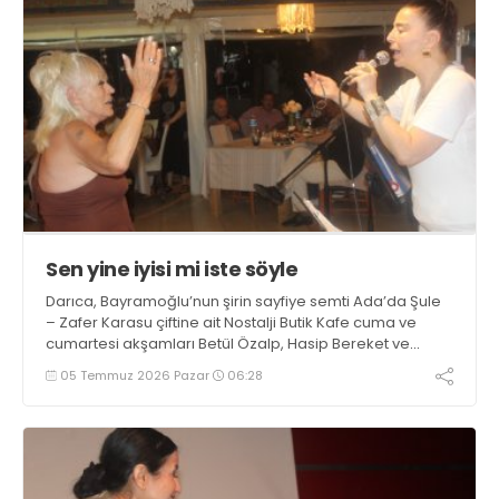
Sen yine iyisi mi iste söyle
Darıca, Bayramoğlu’nun şirin sayfiye semti Ada’da Şule
– Zafer Karasu çiftine ait Nostalji Butik Kafe cuma ve
cumartesi akşamları Betül Özalp, Hasip Bereket ve
Yaşar Ramiz Armutçuoğlu'nun sahne performansları ile
05 Temmuz 2026 Pazar
06:28
sezonu açtı. Sanatçılara, istek şarkılarında istek sahibi
de eşlik ediyor