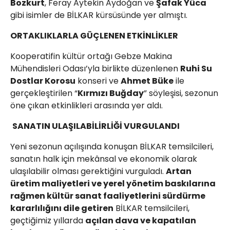
Bozkurt
, Feray Aytekin Aydoğan ve
Şafak Yüca
gibi isimler de BİLKAR kürsüsünde yer almıştı.
ORTAKLIKLARLA GÜÇLENEN ETKİNLİKLER
Kooperatifin kültür ortağı Gebze Makina
Mühendisleri Odası’yla birlikte düzenlenen
Ruhi Su
Dostlar Korosu
konseri ve
Ahmet Büke
ile
gerçekleştirilen “
Kırmızı Buğday
” söyleşisi, sezonun
öne çıkan etkinlikleri arasında yer aldı.
SANATIN ULAŞILABİLİRLİĞİ VURGULANDI
Yeni sezonun açılışında konuşan BİLKAR temsilcileri,
sanatın halk için mekânsal ve ekonomik olarak
ulaşılabilir olması gerektiğini vurguladı.
Artan
üretim maliyetleri ve yerel yönetim baskılarına
rağmen kültür sanat faaliyetlerini sürdürme
kararlılığını dile getiren
BİLKAR temsilcileri,
geçtiğimiz yıllarda
açılan dava ve kapatılan