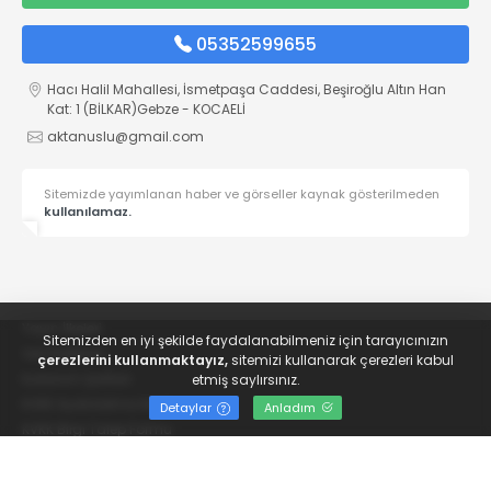
05352599655
Hacı Halil Mahallesi, İsmetpaşa Caddesi, Beşiroğlu Altın Han
Kat: 1 (BİLKAR)Gebze - KOCAELİ
aktanuslu@gmail.com
Sitemizde yayımlanan haber ve görseller kaynak gösterilmeden
kullanılamaz.
Yayın İlkeleri
Sitemizden en iyi şekilde faydalanabilmeniz için tarayıcınızın
Veri Politikası
çerezlerini kullanmaktayız,
sitemizi kullanarak çerezleri kabul
Kullanım Şartları
etmiş saylırsınız.
KVKK Aydınlatma Metni
Detaylar
Anladım
KVKK Bilgi Talep Formu
© 2022
Gebze Emek
- Tüm hakları saklıdır.