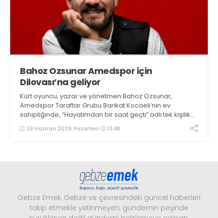
Bahoz Ozsunar Amedspor için
Dilovası’na geliyor
Kürt oyuncu, yazar ve yönetmen Bahoz Ozsunar,
Amedspor Taraftar Grubu Barikat Kocaeli’nin ev
sahipliğinde, “Hayatımdan bir saat geçti” adlı tek kişilik
gösterisiyle 24 Temmuz’da, Dilovası’nda
29 Haziran 2026 Pazartesi
13:48
Gebze Emek, Gebze ve çevresindeki güncel haberleri
takip etmekle yetinmeyen; gündemin peşinde
sürüklenen değil gündemi belirlemeye çalışan,