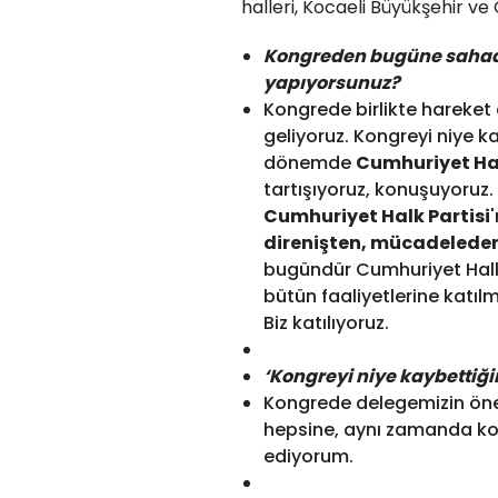
halleri, Kocaeli Büyükşehir ve
Kongreden bugüne sahada
yapıyorsunuz?
Kongrede birlikte hareket
geliyoruz. Kongreyi niye k
dönemde
Cumhuriyet Hal
tartışıyoruz, konuşuyoruz
Cumhuriyet Halk Partisi
direnişten, mücadelede
bugündür Cumhuriyet Halk 
bütün faaliyetlerine katıl
Biz katılıyoruz.
‘Kongreyi niye kaybettiği
Kongrede delegemizin önem
hepsine, aynı zamanda ko
ediyorum.