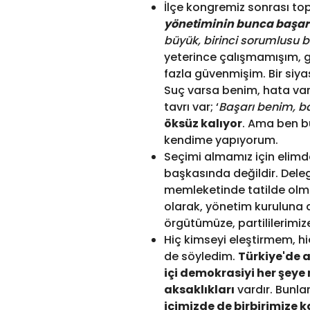
İlçe kongremiz sonrası top
yönetiminin bunca başarı
büyük, birinci sorumlusu 
yeterince çalışmamışım, 
fazla güvenmişim. Bir siya
Suç varsa benim, hata vars
tavrı var; ‘
Başarı benim, ba
öksüz kalıyor
. Ama ben b
kendime yapıyorum.
Seçimi almamız için elimd
başkasında değildir. Dele
memleketinde tatilde olma
olarak, yönetim kuruluna 
örgütümüze, partililerimi
Hiç kimseyi eleştirmem, h
de söyledim.
Türkiye'de a
içi demokrasiyi her şeye
aksaklıkları
vardır. Bunla
içimizde de birbirimize k