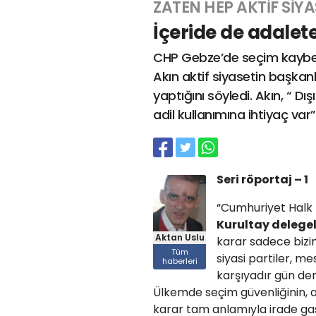
ZATEN HEP AKTİF SİY
İçeride de adalete
CHP Gebze’de seçim kaybet
Akın aktif siyasetin başkanl
yaptığını söyledi. Akın, “ Dı
adil kullanımına ihtiyaç var
Seri röportaj – 1
“Cumhuriyet Halk P
Kurultay delegeler
Aktan Uslu
karar sadece bizim
Tüm
siyasi partiler, me
haberleri
karşıyadır gün dem
Ülkemde seçim güvenliğinin, a
karar tam anlamıyla irade gaspı