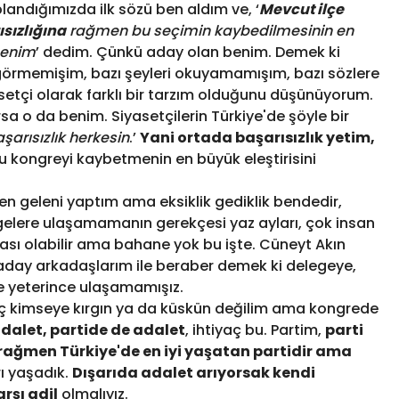
landığımızda ilk sözü ben aldım ve, ‘
Mevcut ilçe
sızlığına
rağmen bu seçimin kaybedilmesinin en
benim
’ dedim. Çünkü aday olan benim. Demek ki
görmemişim, bazı şeyleri okuyamamışım, bazı sözlere
setçi olarak farklı bir tarzım olduğunu düşünüyorum.
a o da benim. Siyasetçilerin Türkiye'de şöyle bir
şarısızlık herkesin
.’
Yani ortada başarısızlık yetim,
u kongreyi kaybetmenin en büyük eleştirisini
en geleni yaptım ama eksiklik gediklik bendedir,
gelere ulaşamamanın gerekçesi yaz ayları, çok insan
sı olabilir ama bahane yok bu işte. Cüneyt Akın
aday arkadaşlarım ile beraber demek ki delegeye,
ze yeterince ulaşamamışız.
iç kimseye kırgın ya da küskün değilim ama kongrede
dalet, partide de adalet
, ihtiyaç bu. Partim,
parti
 rağmen Türkiye'de en iyi yaşatan partidir ama
rı yaşadık.
Dışarıda adalet arıyorsak kendi
arşı adil
olmalıyız.