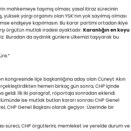
erin mahkemeye taşımış olması; yasal itiraz sürecinin
, yüksek yargı organını olan YSK’nın yok sayılmış olması
mse endişeye kapılmasın. Bu karar partimi ortadan ikiye
rşı örgütün mutlak iradesi ayaktadır.
Karanlığın en koyu
riz. Buradan da aydınlık günlere ülkemizi taşıyarak bu
üre.”
n kongresinde ilçe başkanlığına aday olan Cüneyt Akın
erçekleştirdikten hemen birkaç gün sonra, CHP içinde
geldi. İlk iki paragraf, röportaja sonradan eklendi.
lümünde ise mutlak butlan kararı sonrası CHP Genel
l, CHP Genel Başkanı olarak geçiyor. Üzerinde bir
sı süreci, CHP örgütlerini, memleket ve yerelde durum ve