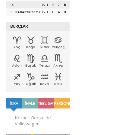
UZUNKÖPRÜSPOR
14.
15
1
2
12
5
LÜLEBURGAZSPOR
15. BABAESKİSPOR
15
1
0
14
3
BURÇLAR
Koç
Boğa
İkizler
Yengeç
Aslan
Başak
Terazi
Akrep
Yay
Oğlak
Kova
Balık