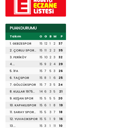
PUAN DURUMU
Takım
O
G
B
M
P
1. GEBZESPOR
15
12
1
2
37
2. ÇORLU SPOR
15
11
2
2
35
1947
3. FERİKÖY
15
10
2
3
32
4.
15
9
2
4
29
DİLİSKELESİSPOR
5. İFA
15
7
5
3
26
6. TAÇSPOR
15
8
1
6
25
7. GÖLCÜKSPOR
15
7
3
5
24
8. KULLAR 1975
14
6
3
5
21
SPOR
9. KEŞAN SPOR
15
5
5
5
20
10. KAPAKLISPOR
15
6
1
8
19
11. SARAY SPOR
15
5
3
7
18
1953
12. YUVACIKSPOR
15
5
1
9
16
13.
15
3
1
11
10