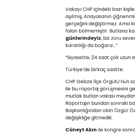
Vakayı CHP içindeki bazı kişil
aşılmış, Anayasanın çiğnenmiş
gerçeğini değiştirmez. Ama ki
falan bölmemiştir. Butlana ka
günlerindeyiz
, biz zoru seve
karanlığı da boğarız...”
“Siyasette, 24 saat çok uzun s
Türkiye’de birkaç saatte.
CHP Gebze İlçe Örgütü’nün so
ile bu röportaj görüşmesini g
mutlak butlan vakası meydana 
Röportajın bundan sonraki bö
Başkanlığından olan Özgür Öze
değişikliğe gitmedik.
Cüneyt Akın
ile kongre sonra