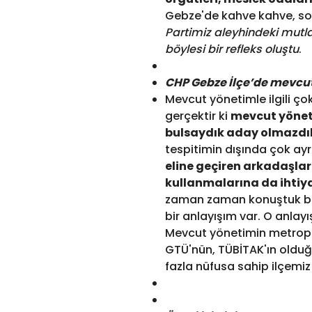
Gebze'de kahve kahve, sok
Partimiz aleyhindeki mutl
böylesi bir refleks oluştu
.
CHP Gebze İlçe’de mevcut
Mevcut yönetimle ilgili ço
gerçektir ki
mevcut yöneti
bulsaydık aday olmazdı
tespitimin dışında çok ay
eline geçiren arkadaşlar
kullanmalarına da ihtiy
zaman zaman konuştuk bun
bir anlayışım var. O anla
Mevcut yönetimin metropo
GTÜ'nün, TÜBİTAK'ın olduğu
fazla nüfusa sahip ilçemi