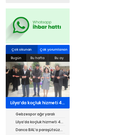
Web TV
Galeri
Yazarlar
Hacı Halil Mahallesi, İsmetpaşa
Caddesi, Beşiroğlu Altın Han Kat: 1
Çok okunan
Çok yorumlanan
(BİLKAR)Gebze - KOCAELİ
Bugün
Bu hafta
Bu ay
aktanuslu@gmail.com
Lilya’da koçluk hizmeti 4
kurumdan 7 belgeli
Gebzespor ağır yaralı
Lilya’da koçluk hizmeti 4
kurumdan 7 belgeli
Darıca BAL’a paraşütsüz