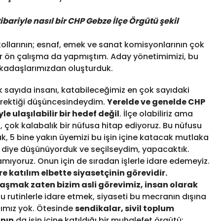
bariyle nasıl bir CHP Gebze İlçe Örgütü şekil
 kollarının; esnaf, emek ve sanat komisyonlarının çok
r ön çalışma da yapmıştım. Aday yönetimimizi, bu
arkadaşlarımızdan oluşturduk.
sayıda insanı, katabileceğimiz en çok sayıdaki
erektiği düşüncesindeydim.
Yerelde ve genelde CHP
iyle ulaşılabilir bir hedef değil
. İlçe olabiliriz ama
, çok kalabalık bir nüfusa hitap ediyoruz. Bu nüfusu
 5 bine yakın üyemizi bu işin içine katacak mutlaka
 diye düşünüyorduk ve seçilseydim, yapacaktık.
ıyoruz. Onun için de sıradan işlerle idare edemeyiz.
e katılım elbette siyasetçinin görevidir.
ylaşmak zaten bizim asli görevimiz, insan olarak
rutinlerle idare etmek, siyaseti bu mecranın dışına
sımız yok. Ötesinde
sendikalar, sivil toplum
ının
da işin içine katıldığı bir muhalefet örgütü;