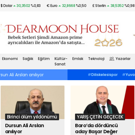
$ Dolar
30,3502
%0,83
€ Euro
32,8668
%0,50
£ Sterlin
38,5352
%0,98
Altın
$2.036,29
%0,88
Gümüş
22,46
%1,85
Ekonomi
Sağlık
Eğitim
Kültür-
Emlak
Teknoloji
Yazarlar
Sanat
sun Ali Arslan anılıyor
10:42
Baro’da dördüncü aday Başar Değ
#
Tenis
#
Darıca Tenis
#
Diliskelesispor
#
Yuva
KulübüGebzespor
#
Çorluspor 1947Dev
Gençler Birliği
#
Silivrispor
Turizm-İş
#
4. Vardiya İşçi
LigGebzespor
#
Çorlusp
DayanışmasıGebzespor
#
Bölgesel
Bankası
#
Lilya Koçlu
Amatör LigGebzespor
#
Çorluspor
#
Marmara KAISİADBinali
1947Bağımsız Emekliler Sendikası
Çayırova
#
Muharrem 
#
Selçuk Süzenİkizdere
#
Murat Kurum
Komünist Partisi
#
Gö
#
Mahalle Meclisleri
Birinci ölüm yıldönümü
YARIŞ ÇETİN GEÇECEK
Dursun Ali Arslan
Baro’da dördüncü
anılıyor
aday Başar Değer