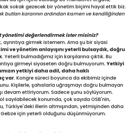
ak sokak gezecek bir yönetim biçimi hayal ettik biz.
ak butlan kararının ardından kısmen ve kendiliğinden
 yönetimi değerlendirmek ister misiniz?
k, ayrıntıya girmek istemem. Ama şu bir siyasi
mi ve yönetim anlayışını yeterli bulsaydık, doğru
k
. Yeterli bulmadığımız için karşılarına çıktık. Bu
rıntıya girmeyi siyaseten doğru bulmuyorum.
Yetkiyi
ımızın yetkiyi daha adil, daha haklı
aç var
. Kongre süreci boyunca da ekibimiz içinde
u. Kişilerle, şahıslarla uğraşmayı doğru bulmayan
yışı devam ettiriyorum. Sadece şunu söylüyorum.
l sayılabilecek konumda, çok sayıda OSB'nin,
, Türkiye'deki illerin altmışından, yetmişinden daha
z Gebze için yeterli olduğunu düşünmüyorum.