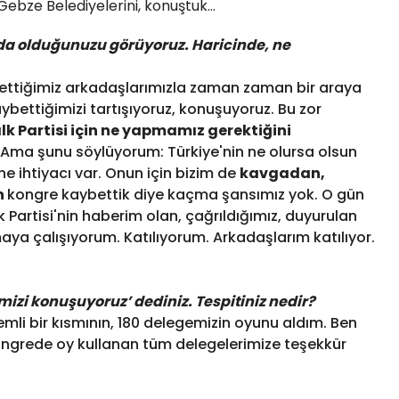
 Gebze Belediyelerini, konuştuk…
 olduğunuzu görüyoruz. Haricinde, ne
 ettiğimiz arkadaşlarımızla zaman zaman bir araya
aybettiğimizi tartışıyoruz, konuşuyoruz. Bu zor
k Partisi için ne yapmamız gerektiğini
. Ama şunu söylüyorum: Türkiye'nin ne olursa olsun
'ne ihtiyacı var. Onun için bizim de
kavgadan,
n
kongre kaybettik diye kaçma şansımız yok. O gün
Partisi'nin haberim olan, çağrıldığımız, duyurulan
maya çalışıyorum. Katılıyorum. Arkadaşlarım katılıyor.
mizi konuşuyoruz’ dediniz. Tespitiniz nedir?
li bir kısmının, 180 delegemizin oyunu aldım. Ben
ngrede oy kullanan tüm delegelerimize teşekkür