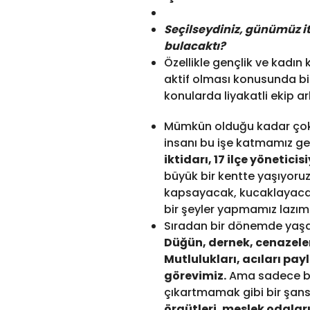
Seçilseydiniz, günümüz iti
bulacaktı?
Özellikle gençlik ve kadın
aktif olması konusunda bi
konularda liyakatli ekip 
Mümkün olduğu kadar çok 
insanı bu işe katmamız g
iktidarı, 17 ilçe yöneticis
büyük bir kentte yaşıyoruz
kapsayacak, kucaklayacak,
bir şeyler yapmamız lazım
Sıradan bir dönemde yaşam
Düğün, dernek, cenazeler
Mutlulukları, acıları pa
görevimiz.
Ama sadece bu 
çıkartmamak gibi bir şan
örgütleri, meslek odalar