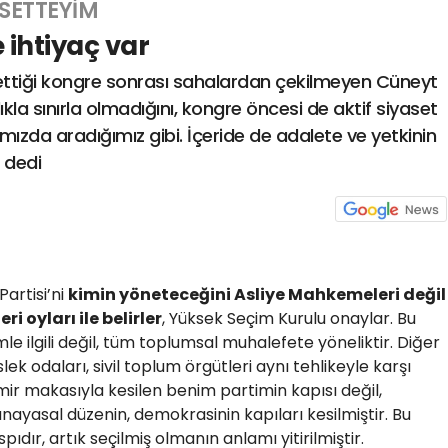
ASETTEYİM
 ihtiyaç var
tiği kongre sonrası sahalardan çekilmeyen Cüneyt
ıkla sınırla olmadığını, kongre öncesi de aktif siyaset
şımızda aradığımız gibi. İçeride de adalete ve yetkinin
” dedi
artisi’ni
kimin yöneteceğini Asliye Mahkemeleri değil
i oyları ile belirler
, Yüksek Seçim Kurulu onaylar. Bu
le ilgili değil, tüm toplumsal muhalefete yöneliktir. Diğer
slek odaları, sivil toplum örgütleri aynı tehlikeyle karşı
ir makasıyla kesilen benim partimin kapısı değil,
nayasal düzenin, demokrasinin kapıları kesilmiştir. Bu
dır, artık seçilmiş olmanın anlamı yitirilmiştir.