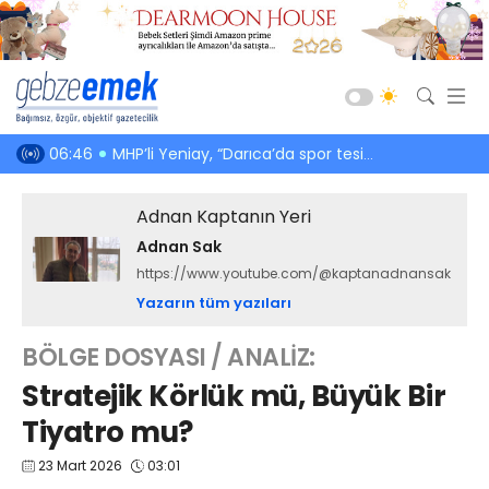
Güncel
meti önler
06:46
MHP’li Yeniay, “Darıca’da spor tesisleri yetersiz” şeklinde konuştu
05:08
3 saat ücre
Siyaset
Adnan Kaptanın Yeri
Asayiş
Adnan Sak
Spor
https://www.youtube.com/@kaptanadnansak
Ekonomi
Yazarın tüm yazıları
Sağlık
BÖLGE DOSYASI / ANALİZ:
Eğitim
Stratejik Körlük mü, Büyük Bir
Kültür-Sanat
Tiyatro mu?
Emlak
23 Mart 2026
03:01
Teknoloji