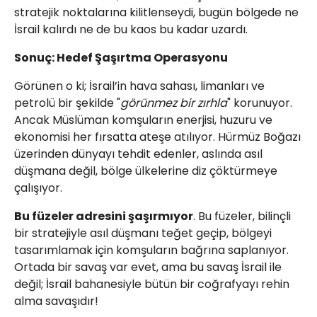
stratejik noktalarına kilitlenseydi, bugün bölgede ne
İsrail kalırdı ne de bu kaos bu kadar uzardı.
Sonuç: Hedef Şaşırtma Operasyonu
Görünen o ki; İsrail’in hava sahası, limanları ve
petrolü bir şekilde "
görünmez bir zırhla
" korunuyor.
Ancak Müslüman komşuların enerjisi, huzuru ve
ekonomisi her fırsatta ateşe atılıyor. Hürmüz Boğazı
üzerinden dünyayı tehdit edenler, aslında asıl
düşmana değil, bölge ülkelerine diz çöktürmeye
çalışıyor.
Bu füzeler adresini şaşırmıyor
. Bu füzeler, bilinçli
bir stratejiyle asıl düşmanı teğet geçip, bölgeyi
tasarımlamak için komşuların bağrına saplanıyor.
Ortada bir savaş var evet, ama bu savaş İsrail ile
değil; İsrail bahanesiyle bütün bir coğrafyayı rehin
alma savaşıdır!