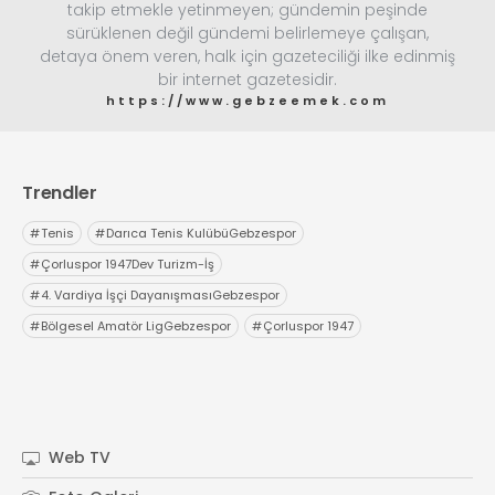
takip etmekle yetinmeyen; gündemin peşinde
sürüklenen değil gündemi belirlemeye çalışan,
detaya önem veren, halk için gazeteciliği ilke edinmiş
bir internet gazetesidir.
https://www.gebzeemek.com
Trendler
#
Tenis
#
Darıca Tenis KulübüGebzespor
#
Çorluspor 1947Dev Turizm-İş
#
4. Vardiya İşçi DayanışmasıGebzespor
#
Bölgesel Amatör LigGebzespor
#
Çorluspor 1947
Web TV