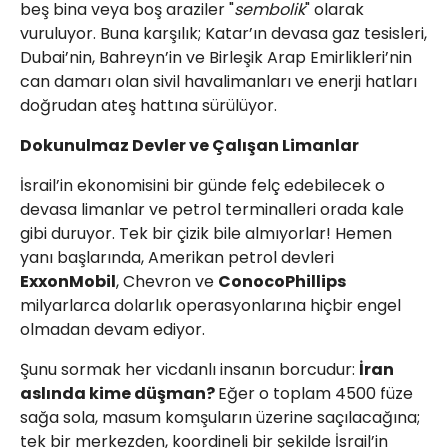
beş bina veya boş araziler "
sembolik
" olarak
vuruluyor. Buna karşılık; Katar’ın devasa gaz tesisleri,
Dubai’nin, Bahreyn’in ve Birleşik Arap Emirlikleri’nin
can damarı olan sivil havalimanları ve enerji hatları
doğrudan ateş hattına sürülüyor.
Dokunulmaz Devler ve Çalışan Limanlar
İsrail’in ekonomisini bir günde felç edebilecek o
devasa limanlar ve petrol terminalleri orada kale
gibi duruyor. Tek bir çizik bile almıyorlar! Hemen
yanı başlarında, Amerikan petrol devleri
ExxonMobil
, Chevron ve
ConocoPhillips
milyarlarca dolarlık operasyonlarına hiçbir engel
olmadan devam ediyor.
Şunu sormak her vicdanlı insanın borcudur:
İran
aslında kime düşman?
Eğer o toplam 4500 füze
sağa sola, masum komşuların üzerine saçılacağına;
tek bir merkezden, koordineli bir şekilde İsrail’in