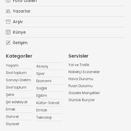
Foto Galeri
Yazarlar
Arşiv
Künye
İletişim
Kategoriler
Servisler
Yol ve Trafik
Yaşam
Asayiş
Nöbetçi Eczaneler
Sivil toplum
Spor
Hava Durumu
Sanayi Üretim
Ekonomi
Puan Durumu
Sivil toplum
Sağlık
Gazete Manşetleri
Şehir
Eğitim
Günlük Burçlar
Şiir edebiyat
Kültür-Sanat
Emek
Emlak
Güncel
Teknoloji
Siyaset