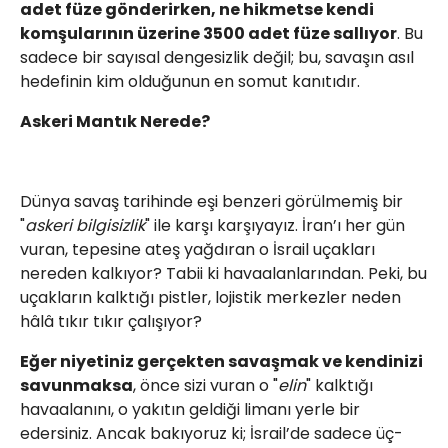
adet füze gönderirken, ne hikmetse kendi
komşularının üzerine 3500 adet füze sallıyor
. Bu
sadece bir sayısal dengesizlik değil; bu, savaşın asıl
hedefinin kim olduğunun en somut kanıtıdır.
Askeri Mantık Nerede?
Dünya savaş tarihinde eşi benzeri görülmemiş bir
"
askeri bilgisizlik
" ile karşı karşıyayız. İran’ı her gün
vuran, tepesine ateş yağdıran o İsrail uçakları
nereden kalkıyor? Tabii ki havaalanlarından. Peki, bu
uçakların kalktığı pistler, lojistik merkezler neden
hâlâ tıkır tıkır çalışıyor?
Eğer niyetiniz gerçekten savaşmak ve kendinizi
savunmaksa
, önce sizi vuran o "
elin
" kalktığı
havaalanını, o yakıtın geldiği limanı yerle bir
edersiniz. Ancak bakıyoruz ki; İsrail’de sadece üç-