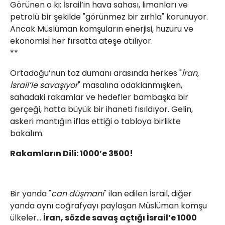
Görünen o ki; İsrail’in hava sahası, limanları ve
petrolü bir şekilde "görünmez bir zırhla" korunuyor.
Ancak Müslüman komşuların enerjisi, huzuru ve
ekonomisi her fırsatta ateşe atılıyor.
Web TV
Galeri
Yazarlar
**
Hacı Halil Mahallesi, İsmetpaşa
​Ortadoğu’nun toz dumanı arasında herkes "
İran,
Caddesi, Beşiroğlu Altın Han Kat: 1
İsrail’le savaşıyor
" masalına odaklanmışken,
(BİLKAR)Gebze - KOCAELİ
sahadaki rakamlar ve hedefler bambaşka bir
aktanuslu@gmail.com
gerçeği, hatta büyük bir ihaneti fısıldıyor. Gelin,
askeri mantığın iflas ettiği o tabloya birlikte
bakalım.
Rakamların Dili: 1000’e 3500!
Bir yanda "
can düşmanı
" ilan edilen İsrail, diğer
yanda aynı coğrafyayı paylaşan Müslüman komşu
ülkeler...
İran, sözde savaş açtığı İsrail’e 1000