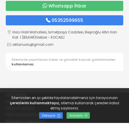
Whatsapp İhbar
05352599655
Hacı Halil Mahallesi, İsmetpaşa Caddesi, Beşiroğlu Altın Han
Kat: 1 (BİLKAR)Gebze - KOCAELİ
aktanuslu@gmail.com
Sitemizde yayımlanan haber ve görseller kaynak gösterilmeden
kullanılamaz.
Yayın İlkeleri
Sitemizden en iyi şekilde faydalanabilmeniz için tarayıcınızın
Veri Politikası
çerezlerini kullanmaktayız,
sitemizi kullanarak çerezleri kabul
Kullanım Şartları
etmiş saylırsınız.
KVKK Aydınlatma Metni
Detaylar
Anladım
KVKK Bilgi Talep Formu