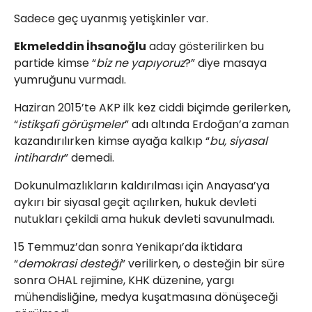
Sadece geç uyanmış yetişkinler var.
Ekmeleddin İhsanoğlu
aday gösterilirken bu
partide kimse “
biz ne yapıyoruz
?” diye masaya
yumruğunu vurmadı.
Haziran 2015’te AKP ilk kez ciddi biçimde gerilerken,
“
istikşafi görüşmeler
” adı altında Erdoğan’a zaman
kazandırılırken kimse ayağa kalkıp “
bu, siyasal
intihardır
” demedi.
Dokunulmazlıkların kaldırılması için Anayasa’ya
aykırı bir siyasal geçit açılırken, hukuk devleti
nutukları çekildi ama hukuk devleti savunulmadı.
15 Temmuz’dan sonra Yenikapı’da iktidara
“
demokrasi desteği
” verilirken, o desteğin bir süre
sonra OHAL rejimine, KHK düzenine, yargı
mühendisliğine, medya kuşatmasına dönüşeceği