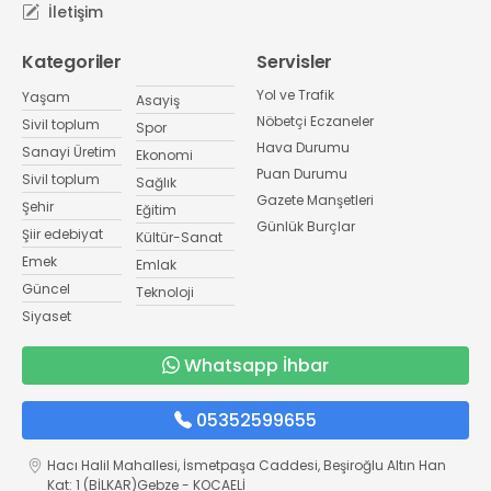
İletişim
Kategoriler
Servisler
Yol ve Trafik
Yaşam
Asayiş
Nöbetçi Eczaneler
Sivil toplum
Spor
Hava Durumu
Sanayi Üretim
Ekonomi
Puan Durumu
Sivil toplum
Sağlık
Gazete Manşetleri
Şehir
Eğitim
Günlük Burçlar
Şiir edebiyat
Kültür-Sanat
Emek
Emlak
Güncel
Teknoloji
Siyaset
Whatsapp İhbar
05352599655
Hacı Halil Mahallesi, İsmetpaşa Caddesi, Beşiroğlu Altın Han
Kat: 1 (BİLKAR)Gebze - KOCAELİ