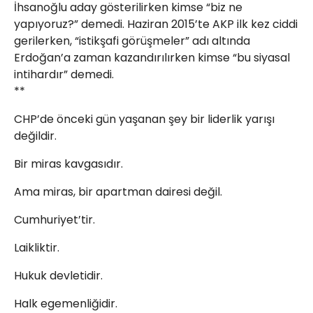
İhsanoğlu aday gösterilirken kimse “biz ne
yapıyoruz?” demedi. Haziran 2015’te AKP ilk kez ciddi
gerilerken, “istikşafi görüşmeler” adı altında
Erdoğan’a zaman kazandırılırken kimse “bu siyasal
Web TV
Galeri
Yazarlar
intihardır” demedi.
**
Hacı Halil Mahallesi, İsmetpaşa
Caddesi, Beşiroğlu Altın Han Kat: 1
CHP’de önceki gün yaşanan şey bir liderlik yarışı
(BİLKAR)Gebze - KOCAELİ
değildir.
aktanuslu@gmail.com
Bir miras kavgasıdır.
Ama miras, bir apartman dairesi değil.
Cumhuriyet’tir.
Laikliktir.
Hukuk devletidir.
Halk egemenliğidir.