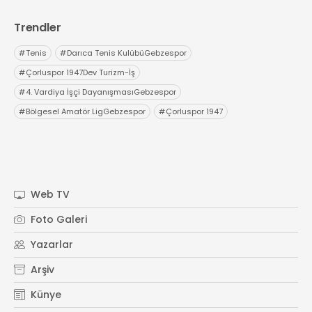
Trendler
#
Tenis
#
Darıca Tenis KulübüGebzespor
#
Çorluspor 1947Dev Turizm-İş
#
4. Vardiya İşçi DayanışmasıGebzespor
#
Bölgesel Amatör LigGebzespor
#
Çorluspor 1947
Web TV
Foto Galeri
Yazarlar
Arşiv
Künye