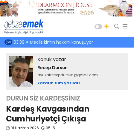
Güncel
en hakkı!
03:39
Meclis kimin hakkını konuşuyor
03:01
Kefenin
Siyaset
Konuk yazar
Asayiş
Recep Dursun
Spor
avukatrecepdursun@gmail.com
Ekonomi
Yazarın tüm yazıları
Sağlık
DURUN SİZ KARDEŞSİNİZ
Eğitim
Kardeş Kavgasından
Kültür-Sanat
Cumhuriyetçi Çıkışa
Emlak
01 Haziran 2026
05:15
Teknoloji