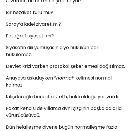
O zaman bu normalleşme neydi?
Bir nezaket turu mu?
Saray’a iadei ziyaret mi?
Fotoğraf siyaseti mi?
Siyasetin dili yumuşasın diye hukukun beli
bükülemez.
Devlet krizi varken protokol şekerlemesi dağıtılmaz.
Anayasa askıdayken “
normal
” kelimesi normal
kalmaz.
Kılıçdaroğlu buna itiraz etti, haklı olduğu yer vardı.
Fakat kendisi de yıllarca aynı çizginin başka adlarla
yürütücüsüydü.
Dün helalleşme diyene bugün normalleşme fazla